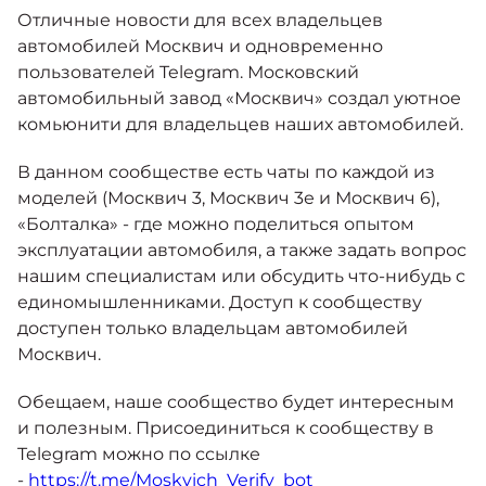
Москвич 6
Отличные новости для всех владельцев
Яркий динамичный седан
автомобилей Москвич и одновременно
от 2 237 000 ₽*
КОНТАКТЫ
пользователей Telegram. Московский
Кредитные программы
Моторное масло
автомобильный завод «Москвич» создал уютное
комьюнити для владельцев наших автомобилей.
СЕРВИСНЫЕ АКЦИИ
Спецпредложения
Москвич 3 с ручным
В данном сообществе есть чаты по каждой из
управлением (РУ)
моделей (Москвич 3, Москвич 3е и Москвич 6),
Кроссовер, создающий равные
АКСЕССУАРЫ
возможности
«Болталка» - где можно поделиться опытом
Калькулятор трейд-ин
эксплуатации автомобиля, а также задать вопрос
от 2 069 000 ₽*
нашим специалистам или обсудить что-нибудь с
единомышленниками. Доступ к сообществу
Страховые программы
Москвич 8
доступен только владельцам автомобилей
Практичный семиместный
Москвич.
кроссовер
от 3 125 000 ₽*
Обещаем, наше сообщество будет интересным
и полезным. Присоединиться к сообществу в
Telegram можно по ссылке
-
https://t.me/Moskvich_Verify_bot