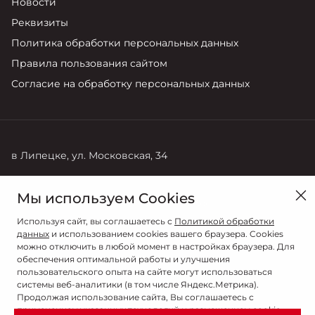
Новости
Реквизиты
Политика обработки персональных данных
Правила пользования сайтом
Согласие на обработку персональных данных
в Липецке, ул. Московская, 34
Продажи
Сервис
Мы используем Cookies
8 (4742) 28-88-08
+7 (905) 044-97-63
Используя сайт, вы соглашаетесь с
Политикой обработки
данных
и использованием cookies вашего браузера. Cookies
можно отключить в любой момент в настройках браузера. Для
обеспечения оптимальной работы и улучшения
пользовательского опыта на сайте могут использоваться
системы веб-аналитики (в том числе Яндекс.Метрика).
Продолжая использование сайта, Вы соглашаетесь с
применением указанных технологий и размещением cookie-