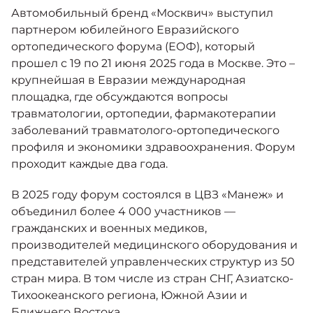
Москвич 6
Автомобильный бренд «Москвич» выступил
Яркий динамичный седан
партнером юбилейного Евразийского
от 2 237 000 ₽*
КОНТАКТЫ
ортопедического форума (ЕОФ), который
Кредитные программы
Моторное масло
прошел с 19 по 21 июня 2025 года в Москве. Это –
крупнейшая в Евразии международная
СЕРВИСНЫЕ АКЦИИ
площадка, где обсуждаются вопросы
Спецпредложения
Москвич 3 с ручным
травматологии, ортопедии, фармакотерапии
управлением (РУ)
Кроссовер, создающий равные
заболеваний травматолого-ортопедического
АКСЕССУАРЫ
возможности
Калькулятор трейд-ин
профиля и экономики здравоохранения. Форум
от 2 069 000 ₽*
проходит каждые два года.
В 2025 году форум состоялся в ЦВЗ «Манеж» и
Страховые программы
Москвич 8
объединил более 4 000 участников ––
Практичный семиместный
гражданских и военных медиков,
кроссовер
производителей медицинского оборудования и
от 3 125 000 ₽*
представителей управленческих структур из 50
стран мира. В том числе из стран СНГ, Азиатско-
Тихоокеанского региона, Южной Азии и
Ближнего Востока.