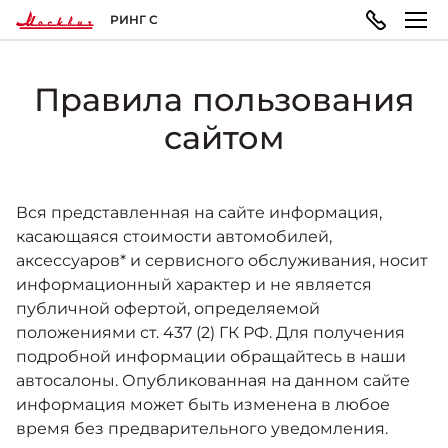
РИНГ С
Правила пользования
МОДЕЛЬНЫЙ РЯД
ПОКУПАТЕЛЯМ
ВЛАДЕЛЬЦАМ
О КОМПАНИИ
сайтом
Москвич 3
ВЫБОР АВТОМОБИЛЯ
ТЕХОБСЛУЖИВАНИЕ И РЕМОНТ
ПРАВОВАЯ ИНФОРМАЦИЯ
Городской кроссовер
от 1 344 000 ₽*
Вся представленная на сайте информация,
касающаяся стоимости автомобилей,
Конфигуратор
Запись на сервис
Реквизиты
аксессуаров* и сервисного обслуживания, носит
информационный характер и не является
ГАРАНТИЯ И ПОДДЕРЖКА
публичной офертой, определяемой
Москвич 3e
Автомобили в наличии
Политика обработки персональных данных
Современный электромобиль
положениями ст. 437 (2) ГК РФ. Для получения
от 3 500 000 ₽*
подробной информации обращайтесь в наши
Гарантия
автосалоны. Опубликованная на данном сайте
Записаться на тест-драйв
Правила пользования сайтом
информация может быть изменена в любое
время без предварительного уведомления.
ПОКУПКА АВТОМОБИЛЯ
НОВОСТИ
Помощь на дорогах