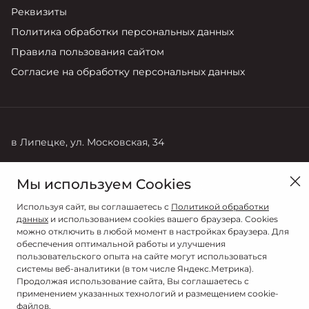
Реквизиты
Политика обработки персональных данных
Правила пользования сайтом
Согласие на обработку персональных данных
в Липецке, ул. Московская, 34
Продажи
Сервис
Мы используем Cookies
8 (4742) 28-88-08
+7 (905) 044-97-63
Используя сайт, вы соглашаетесь с
Политикой обработки
данных
и использованием cookies вашего браузера. Cookies
можно отключить в любой момент в настройках браузера. Для
обеспечения оптимальной работы и улучшения
пользовательского опыта на сайте могут использоваться
системы веб-аналитики (в том числе Яндекс.Метрика).
Продолжая использование сайта, Вы соглашаетесь с
применением указанных технологий и размещением cookie-
файлов.
© 2026