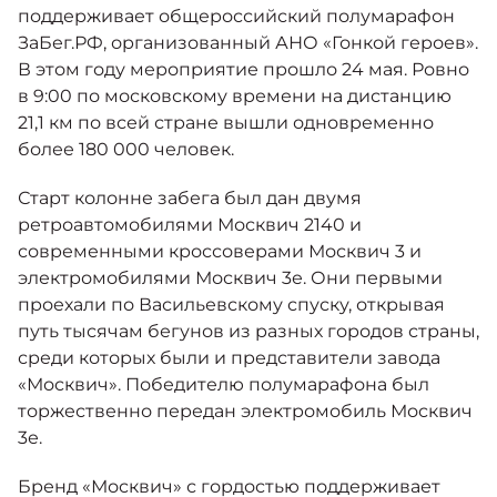
Москвич 6
поддерживает общероссийский полумарафон
Яркий динамичный седан
ЗаБег.РФ, организованный АНО «Гонкой героев».
от 2 237 000 ₽*
КОНТАКТЫ
В этом году мероприятие прошло 24 мая. Ровно
Кредитные программы
Моторное масло
в 9:00 по московскому времени на дистанцию
21,1 км по всей стране вышли одновременно
СЕРВИСНЫЕ АКЦИИ
более 180 000 человек.
Спецпредложения
Москвич 3 с ручным
управлением (РУ)
Старт колонне забега был дан двумя
Кроссовер, создающий равные
АКСЕССУАРЫ
ретроавтомобилями Москвич 2140 и
возможности
Калькулятор трейд-ин
современными кроссоверами Москвич 3 и
от 2 069 000 ₽*
электромобилями Москвич 3е. Они первыми
проехали по Васильевскому спуску, открывая
Страховые программы
Москвич 8
путь тысячам бегунов из разных городов страны,
Практичный семиместный
среди которых были и представители завода
кроссовер
«Москвич». Победителю полумарафона был
от 3 125 000 ₽*
торжественно передан электромобиль Москвич
3е.
Бренд «Москвич» с гордостью поддерживает