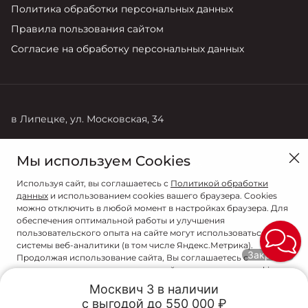
Политика обработки персональных данных
Правила пользования сайтом
Согласие на обработку персональных данных
в Липецке, ул. Московская, 34
Продажи
Сервис
Мы используем Cookies
8 (4742) 28-88-08
+7 (905) 044-97-63
Используя сайт, вы соглашаетесь с
Политикой обработки
данных
и использованием cookies вашего браузера. Cookies
можно отключить в любой момент в настройках браузера. Для
обеспечения оптимальной работы и улучшения
пользовательского опыта на сайте могут использоваться
системы веб-аналитики (в том числе Яндекс.Метрика).
Закрыть
Продолжая использование сайта, Вы соглашаетесь с
применением указанных технологий и размещением cookie-
файлов.
© 2026
Москвич 3 в наличии

с выгодой до 550 000 ₽
Trade-in
Акции
Заказать
Меню
© РИНГ С