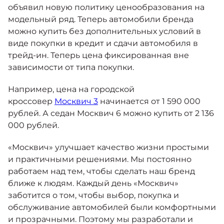
Москвич 6
объявил новую политику ценообразования на
Яркий динамичный седан
модельный ряд. Теперь автомобили бренда
от 2 237 000 ₽*
КОНТАКТЫ
можно купить без дополнительных условий в
Кредитные программы
Моторное масло
виде покупки в кредит и сдачи автомобиля в
трейд-ин. Теперь цена фиксированная вне
СЕРВИСНЫЕ АКЦИИ
зависимости от типа покупки.
Спецпредложения
Москвич 3 с ручным
управлением (РУ)
Например, цена на городской
Кроссовер, создающий равные
АКСЕССУАРЫ
кроссовер
Москвич 3
начинается от 1 590 000
возможности
Калькулятор трейд-ин
рублей. А седан Москвич 6 можно купить от 2 136
от 2 069 000 ₽*
000 рублей.
Страховые программы
«Москвич» улучшает качество жизни простыми
Москвич 8
Практичный семиместный
и практичными решениями. Мы постоянно
кроссовер
работаем над тем, чтобы сделать наш бренд
от 3 125 000 ₽*
ближе к людям. Каждый день «Москвич»
заботится о том, чтобы выбор, покупка и
обслуживание автомобилей были комфортными
и прозрачными. Поэтому мы разработали и