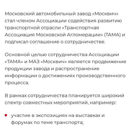
Москвич 6
Яркий динамичный седан
Московский автомобильный завод «Москвич»
от 2 237 000 ₽*
КОНТАКТЫ
Кредитные программы
Моторное масло
стал членом Ассоциации содействия развитию
транспортной отрасли «Транспортная
Ассоциация Московской Агломерации» (ТАМА) и
СЕРВИСНЫЕ АКЦИИ
Спецпредложения
подписал соглашение о сотрудничестве.
Москвич 3 с ручным
управлением (РУ)
Кроссовер, создающий равные
Основной целью сотрудничества Ассоциации
АКСЕССУАРЫ
возможности
Калькулятор трейд-ин
«ТАМА» и МАЗ «Москвич» является продвижение
от 2 069 000 ₽*
продукции завода и распространение
информации о достижениях производственного
Страховые программы
процесса.
Москвич 8
Практичный семиместный
В рамках сотрудничества планируется широкий
кроссовер
спектр совместных мероприятий, например:
от 3 125 000 ₽*
участие в экспозициях на выставках и
форумах по теме транспорта;