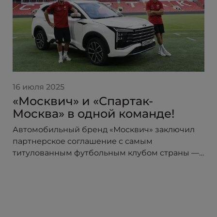
16 июля 2025
«Москвич» и «Спартак-
Москва» в одной команде!
Автомобильный бренд «Москвич» заключил
партнерское соглашение с самым
титулованным футбольным клубом страны —
«Спартак-Москва». В сезоне 2025/26 логотип
«Москвича» украсит форму игроков красно-
белых, символизируя союз двух легендарных
брендов, чья история неразрывно связана со
столицей.