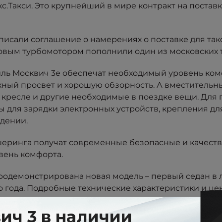
с.Такси. Это крупнейший в мире контракт на постав
дписали соглашение о намерениях о поставке для та
овым турбомотором пополнили один из московских т
ль Москвич 3е обеспечат необходимый уровень комфо
ожный просвет и хорошую обзорность. А вместительн
е кресле и другие необходимые в поездке вещи. Дл
 для зарядки электронных устройств, крепления для
идении.
шеринга получат современные безопасные и качеств
вень комфорта.
родемонстрирована новая модель – первый седан в 
о года. Подробные технические характеристики и це
 дизайном. Модель обладает высоким уровнем комф
а и просторным багажник. Автомобиль отлично под