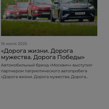
16 июля 2025
2
«Дорога жизни. Дорога
«
мужества. Дорога Победы»
п
о
Автомобильный бренд «Москвич» выступил
А
партнером патриотического автопробега
п
«Дорога жизни. Дорога мужества. Дорога
о
Победы», организованного под эгидой
пр
Министерства транспорта Российской
–
Федерации и приуроченного к торжествам по
случаю 80-летия Великой Победы.