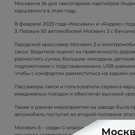
Москвичи 3e для таксопарков-партнёров Яндек
каршеринга в этом году.
В феврале 2023 года «Москвич» и «Яндекс» по
3. Первые 50 автомобилей Москвич 3 с бензин
Городской кроссовер Москвич 3 и электромоби
такси. Водители оценят их практичность: дор
разместить сумки, большие чемоданы, детски
подлокотники с подстаканниками, USB-разъемы
чтобы с комфортом разместиться на заднем с
Пассажиры такси и пользователи сервиса кар
ежедневных поездок и обеспечат высокий уро
Также в рамках мероприятия на заводе была п
автомобиль поступит во второй половине этог
Москвич 6 – седан С-класса с выразительным
опциями, широкими возможностями мультимеди