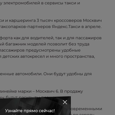
ку электромобилей в сервисы такси и
кси и каршеринга 3 тысяч кроссоверов Москвич
аксопарков-партнеров Яндекс.Такси в апреле.
рта как для водителей, так и для пассажиров
ый багажник моделей позволит без труда
я пассажиров предусмотрены удобные
 детских автокресел и много пространства,
енные автомобили. Они будут удобны для
линейке марки – Москвич 6. В продажу
ны будут раскрыты позже.
орта, продуманной эргономикой, современными
ойдет для ежедневных поездок по городу.