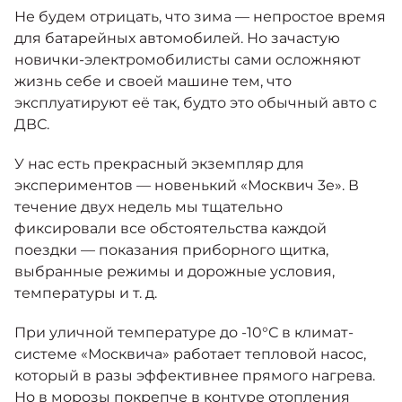
Москвич 6
Не будем отрицать, что зима — непростое время
Яркий динамичный седан
для батарейных автомобилей. Но зачастую
от 2 237 000 ₽*
КОНТАКТЫ
новички-электромобилисты сами осложняют
Кредитные программы
Моторное масло
жизнь себе и своей машине тем, что
эксплуатируют её так, будто это обычный авто с
СЕРВИСНЫЕ АКЦИИ
ДВС.
Спецпредложения
Москвич 3 с ручным
управлением (РУ)
У нас есть прекрасный экземпляр для
Кроссовер, создающий равные
АКСЕССУАРЫ
возможности
экспериментов — новенький «Москвич 3е». В
Калькулятор трейд-ин
течение двух недель мы тщательно
от 2 069 000 ₽*
фиксировали все обстоятельства каждой
поездки — показания приборного щитка,
Страховые программы
Москвич 8
выбранные режимы и дорожные условия,
Практичный семиместный
температуры и т. д.
кроссовер
от 3 125 000 ₽*
При уличной температуре до -10°С в климат-
системе «Москвича» работает тепловой насос,
который в разы эффективнее прямого нагрева.
Но в морозы покрепче в контуре отопления