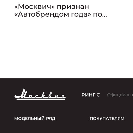
«Москвич» признан
«Автобрендом года» по
версии премии «Золотой
Клаксон»
РИНГ С
Официальн
МОДЕЛЬНЫЙ РЯД
ПОКУПАТЕЛЯМ