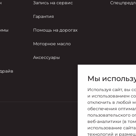
н
Запись на сервис
Спецпредл
Гарантия
аммы
Помощь на дорогах
Моторное масло
Аксессуары
-драйв
Мы использу
Используя сайт, вы с
и использованием co
отключить в любой м
обеспечения оптима
пользовательского о
Продажи
веб-аналитики (в то
8 (4742) 28
использование сайта
технологий и размещ