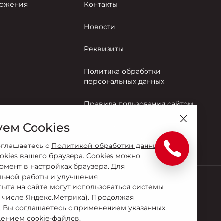
ожения
Контакты
Новости
Реквизиты
Политика обработки
персональных данных
Правила пользования сайтом
ем Cookies
Согласие на обработку
персональных данных
оглашаетесь с
Политикой обработки данных
okies вашего браузера. Cookies можно
омент в настройках браузера. Для
льной работы и улучшения
пыта на сайте могут использоваться системы
Сервис
м числе Яндекс.Метрика). Продолжая
-88-08
+7 (905) 044-97-63
, Вы соглашаетесь с применением указанных
ением cookie-файлов.