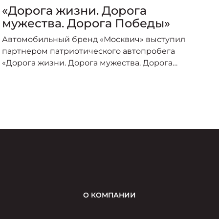
«Дорога жизни. Дорога
«
мужества. Дорога Победы»
п
о
Автомобильный бренд «Москвич» выступил
А
партнером патриотического автопробега
п
«Дорога жизни. Дорога мужества. Дорога
о
Победы», организованного под эгидой
пр
Министерства транспорта Российской
–
Федерации и приуроченного к торжествам по
случаю 80-летия Великой Победы.
О КОМПАНИИ