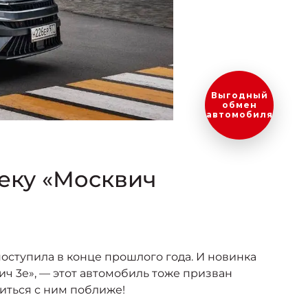
Оценить
ваш
автомобиль?
беку «Москвич
поступила в конце прошлого года. И новинка
ч 3е», — этот автомобиль тоже призван
иться с ним поближе!