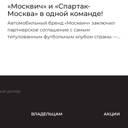
«Москвич» и «Спартак-
Москва» в одной команде!
Автомобильный бренд «Москвич» заключил
партнерское соглашение с самым
титулованным футбольным клубом страны —
«Спартак-Москва». В сезоне 2025/26 логотип
«Москвича» украсит форму игроков красно-
белых, символизируя союз двух легендарных
брендов, чья история неразрывно связана со
столицей.
ый дилер
ВЛАДЕЛЬЦАМ
АКЦИИ