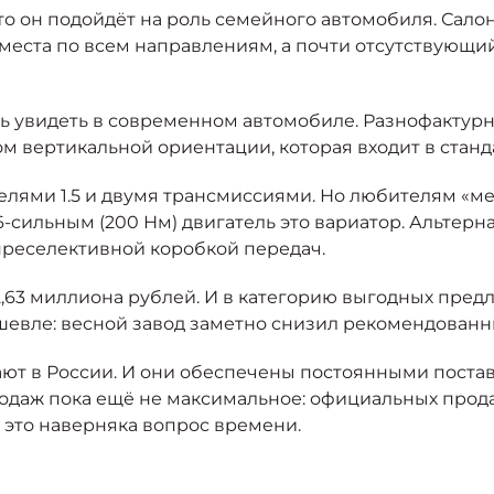
что он подойдёт на роль семейного автомобиля. Сало
 места по всем направлениям, а почти отсутствующ
ешь увидеть в современном автомобиле. Разнофактур
м вертикальной ориентации, которая входит в стан
лями 1.5 и двумя трансмиссиями. Но любителям «ме
-сильным (200 Нм) двигатель это вариатор. Альтерн
преселективной коробкой передач.
2,63 миллиона рублей. И в категорию выгодных пред
ешевле: весной завод заметно снизил рекомендова
ют в России. И они обеспечены постоянными постав
одаж пока ещё не максимальное: официальных продав
 это наверняка вопрос времени.