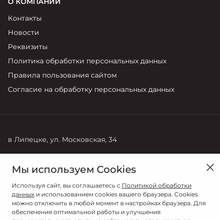
О КОМПАНИИ
Контакты
Новости
Реквизиты
Политика обработки персональных данных
Правила пользования сайтом
Согласие на обработку персональных данных
в Липецке, ул. Московская, 34
Продажи
Сервис
Мы используем Cookies
8 (4742) 28-88-08
+7 (905) 044-97-63
Используя сайт, вы соглашаетесь с
Политикой обработки
данных
и использованием cookies вашего браузера. Cookies
можно отключить в любой момент в настройках браузера. Для
обеспечения оптимальной работы и улучшения