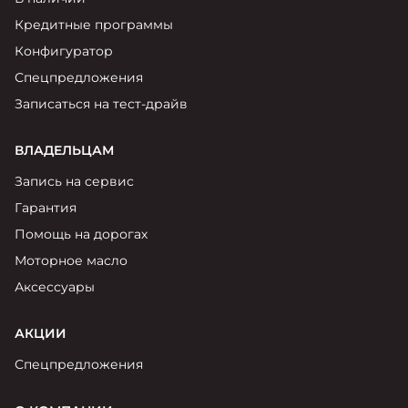
Москвич 6
Яркий динамичный седан
Кредитные программы
от 2 237 000 ₽*
КОНТАКТЫ
Конфигуратор
Кредитные программы
Моторное масло
Спецпредложения
Записаться на тест-драйв
СЕРВИСНЫЕ АКЦИИ
Спецпредложения
Москвич 3 с ручным
ВЛАДЕЛЬЦАМ
управлением (РУ)
Кроссовер, создающий равные
АКСЕССУАРЫ
Запись на сервис
возможности
Калькулятор трейд-ин
Гарантия
от 2 069 000 ₽*
Помощь на дорогах
Страховые программы
Моторное масло
Москвич 8
Практичный семиместный
Аксессуары
кроссовер
от 3 125 000 ₽*
АКЦИИ
Спецпредложения