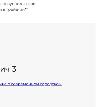
я покупателю при
 в трейд-ин**
ич 3
ьше о современном городском