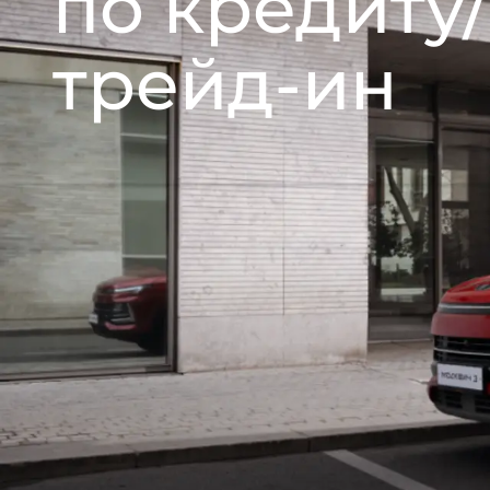
по кредиту/
трейд-ин