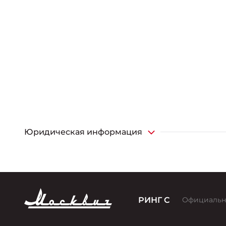
Юридическая информация
*Единовременная и разовая скидка от максимальной 
версии Стандарт, 1,5Т МКП6, Стандарт, 1,5Т МКП6 с т
телематикой 2026; 150 000 рублей на версии Комфорт, 
предоставляется покупателю при покупке автомоби
«Совкомбанк», АО «Авто Финанс Банк», Банк ВТБ (ПАО),
РИНГ С
Официальн
Стандарт Плюс, 1,5Т (вариатор), Стандарт Плюс, 1,5Т
покупке автомобиля в кредит по стандартным и льг