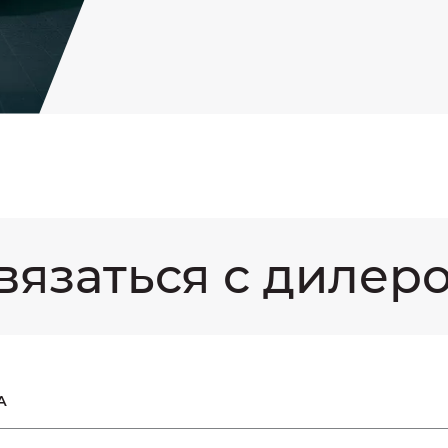
вязаться с дилер
А