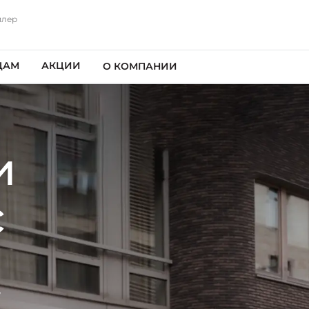
илер
ЦАМ
АКЦИИ
О КОМПАНИИ
и
с